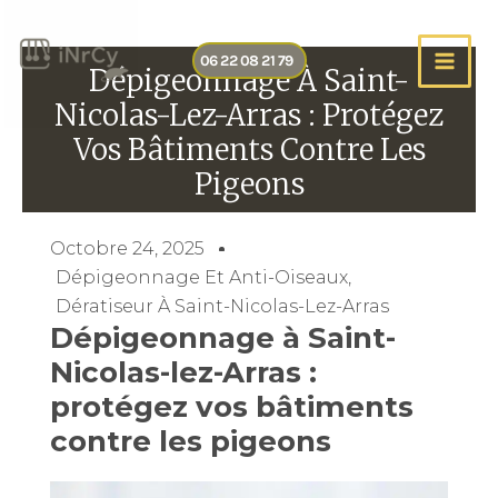
Aller
au
06 22 08 21 79
contenu
Dépigeonnage À Saint-
Nicolas-Lez-Arras : Protégez
Vos Bâtiments Contre Les
Pigeons
Octobre 24, 2025
Dépigeonnage Et Anti-Oiseaux
,
Dératiseur À Saint-Nicolas-Lez-Arras
Dépigeonnage à Saint-
Nicolas-lez-Arras :
protégez vos bâtiments
contre les pigeons