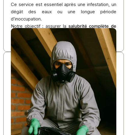
Ce service est essentiel après une infestation, un
dégât des eaux ou une longue période
d’inoccupation.
Notre objectif : assurer la
salubrité complète de
vos bâtiments
, tout en préservant leur structure et
leur intégrité.