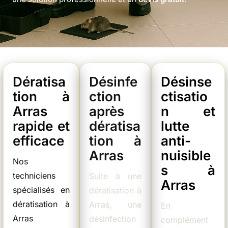
Dératisa
Désinfe
Désinse
tion à
ction
ctisatio
Arras
après
n et
rapide et
dératisa
lutte
efficace
tion à
anti-
Arras
nuisible
Nos
s à
techniciens
Suite à une
Arras
spécialisés en
dératisation à
dératisation à
Arras, une
En
Arras
désinfection
complément