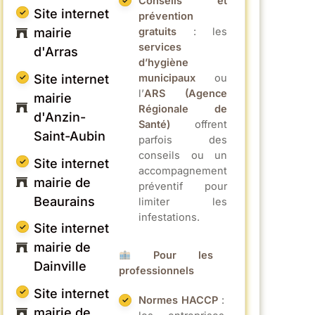
Conseils et
Site internet
prévention
gratuits
: les
mairie
services
d'Arras
d’hygiène
municipaux
ou
Site internet
l’
ARS (Agence
mairie
Régionale de
d'Anzin-
Santé)
offrent
Saint-Aubin
parfois des
conseils ou un
Site internet
accompagnement
mairie de
préventif pour
Beaurains
limiter les
infestations.
Site internet
mairie de
Pour les
Dainville
professionnels
Site internet
Normes HACCP
:
mairie de