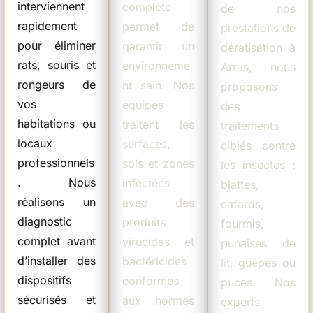
interviennent
complète
de nos
rapidement
permet de
prestations de
pour éliminer
garantir un
dératisation à
rats, souris et
environneme
Arras, nous
rongeurs de
nt sain. Nos
proposons
vos
équipes
des
habitations ou
traitent les
traitements
locaux
surfaces,
ciblés contre
professionnels
sols et zones
les insectes :
. Nous
infectées
blattes,
réalisons un
avec des
cafards,
diagnostic
produits
fourmis,
complet avant
virucides et
punaises de
d’installer des
bactéricides
lit, guêpes ou
dispositifs
conformes
puces. Nos
sécurisés et
aux normes
experts