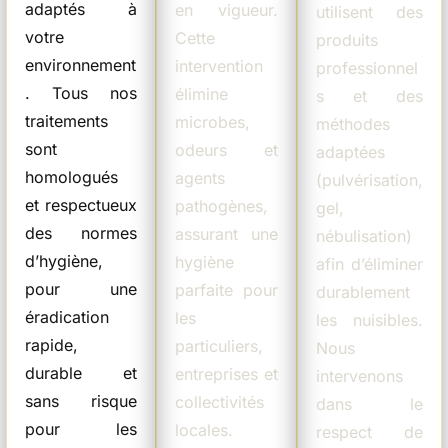
adaptés à
en vigueur.
utilisent des
votre
Cette
produits
environnement
intervention
professionnel
. Tous nos
élimine
s et des
traitements
microbes,
méthodes
sont
odeurs et
adaptées
homologués
agents
(pulvérisation,
et respectueux
pathogènes,
gel,
des normes
assurant une
nébulisation)
d’hygiène,
hygiène
afin d’éliminer
pour une
parfaite pour
durablement
éradication
les
les nuisibles.
rapide,
particuliers,
Nous
durable et
entreprises et
intervenons
sans risque
collectivités
dans le
pour les
locales.
respect de