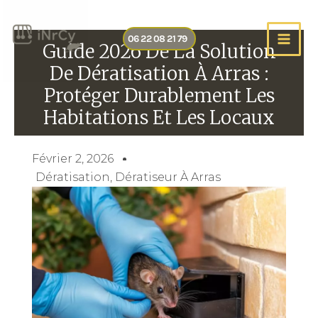
Aller
au
06 22 08 21 79
contenu
Guide 2026 De La Solution
De Dératisation À Arras :
Protéger Durablement Les
Habitations Et Les Locaux
Février 2, 2026
Dératisation
,
Dératiseur À Arras