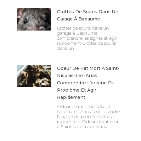
Crottes De Souris Dans Un
Garage À Bapaume
Crottes de souris dans un
garage à Bapaume :
comprendre les signes et agir
rapidement Crottes de souris
dans un
Odeur De Rat Mort À Saint-
Nicolas-Lez-Arras :
Comprendre L’origine Du
Problème Et Agir
Rapidement
Odeur de rat mort à Saint-
Nicolas-lez-Arras : comprendre
l’origine du problème et agir
rapidement Odeur de rat mort
à Saint-Nicolas-lez-Arras