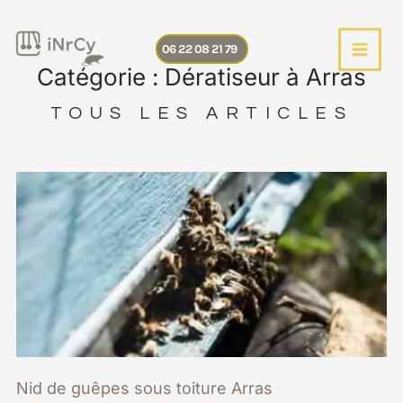
Aller
au
06 22 08 21 79
contenu
Catégorie : Dératiseur à Arras
TOUS LES ARTICLES
Page
Page
Page
Nid de guêpes sous toiture Arras