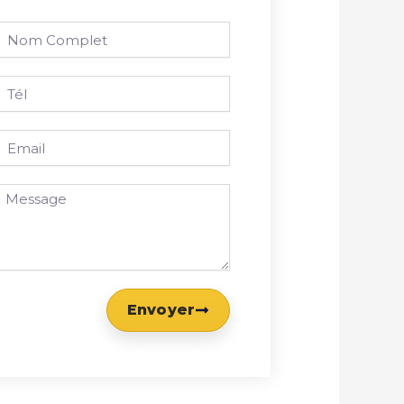
Nom
omplet
él
mail
essage
Envoyer