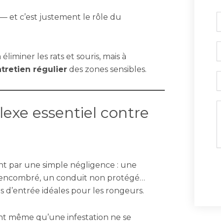
— et c’est justement le rôle du
c
T
liminer les rats et souris, mais à
ntretien régulier
des zones sensibles.
E
M
lexe essentiel contre
nt par une simple négligence : une
 encombré, un conduit non protégé…
s d’entrée idéales pour les rongeurs.
nt même qu’une infestation ne se