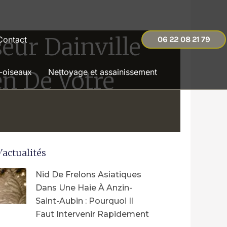
eur Dainville
Contact
06 22 08 21 79
en De Votre
-oiseaux
Nettoyage et assainissement
'actualités
Nid De Frelons Asiatiques
Dans Une Haie À Anzin-
Saint-Aubin : Pourquoi Il
Faut Intervenir Rapidement