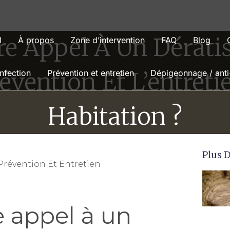
re Appel À Un Dératis
l
À propos
Zone d’intervention
FAQ
Blog
évention Et L’entreti
nfection
Prévention et entretien
Dépigeonnage / anti
Habitation ?
Plus D
Prévention Et Entretien
e appel à un