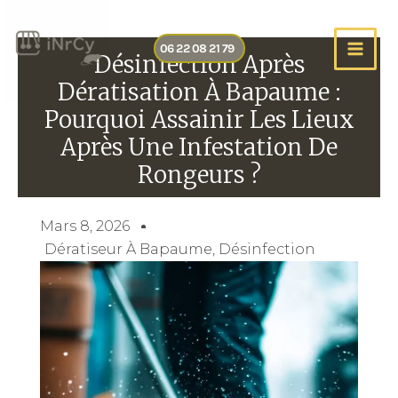
Aller
au
06 22 08 21 79
contenu
Désinfection Après
Dératisation À Bapaume :
Pourquoi Assainir Les Lieux
Après Une Infestation De
Rongeurs ?
Mars 8, 2026
Dératiseur À Bapaume
,
Désinfection