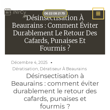
Aller
au
06 22 08 21 79
contenu
Désinsectisation À
Beaurains : Comment Éviter
Durablement Le Retour Des
Cafards, Punaises Et
Fourmis ?
Décembre 4, 2025
Dératisation
,
Dératiseur À Beaurains
Désinsectisation à
Beaurains : comment éviter
durablement le retour des
cafards, punaises et
fourmis ?