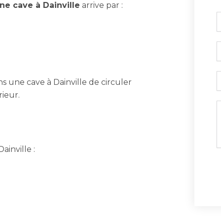
ne cave à Dainville
arrive par :
c
T
E
 une cave à Dainville de circuler
rieur.
M
ainville :