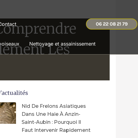
: Comprendre
Contact
06 22 08 21 79
blement Les
-oiseaux
Nettoyage et assainissement
'actualités
Nid De Frelons Asiatiques
Dans Une Haie À Anzin-
Saint-Aubin : Pourquoi Il
Faut Intervenir Rapidement