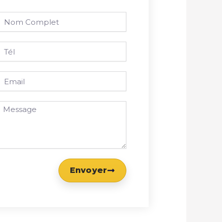
Nom
omplet
él
mail
essage
Envoyer