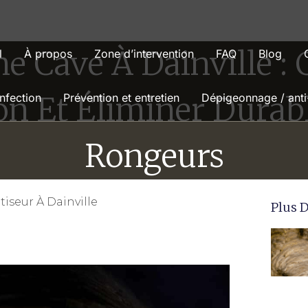
e Cave À Dainville 
l
À propos
Zone d’intervention
FAQ
Blog
ion Et Éliminer Dura
nfection
Prévention et entretien
Dépigeonnage / anti
Rongeurs
tiseur À Dainville
Plus D