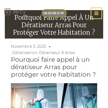
Aller
au
06 22 08 21 79
contenu
Pourquoi Faire Appel À Un
Dératiseur Arras Pour
Protéger Votre Habitation ?
Novembre 3, 2025
Dératisation
,
Dératiseur À Arras
Pourquoi faire appel à un
dératiseur Arras pour
protéger votre habitation ?