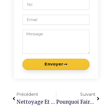
Tél
Email
Message
Envoyer
Précédent
Suivan
Précédent
Suivant
Nettoyage Et Assainissement À Saint-Laurent-Blangy : Retrouvez Un Environnement Propre Et Sain
Pourquoi Faire Appel À Un Professionnel Pour La Désinsectisation Beaurains ?